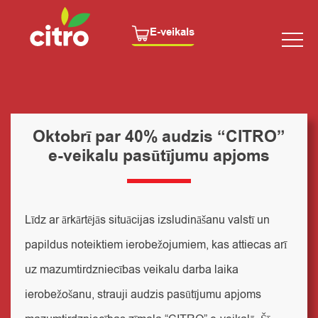
E-veikals
Oktobrī par 40% audzis “CITRO”
e-veikalu pasūtījumu apjoms
Līdz ar ārkārtējās situācijas izsludināšanu valstī un
papildus noteiktiem ierobežojumiem, kas attiecas arī
uz mazumtirdzniecības veikalu darba laika
ierobežošanu, strauji audzis pasūtījumu apjoms