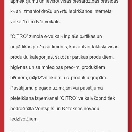
apmeklējumu un ievērot visas piesardzības prasības,
kā arī izmantot drošu un ērtu iepirkšanos interneta
veikalā
citro.lv/e-veikals
.
“CITRO” zīmola e-veikalā ir plašs pārtikas un
nepārtikas preču sortiments, kas aptver faktiski visas
produktu kategorijas, sākot ar pārtikas produktiem,
higiēnas un saimniecības precēm, produktiem
bērniem, mājdzīvniekiem u.c. produktu grupām.
Pasūtījumu piegāde uz mājām vai pasūtījuma
pieteikšana izņemšanai “CITRO” veikalā šobrīd tiek
nodrošināta Ventspils un Rēzeknes novadu
iedzīvotājiem.