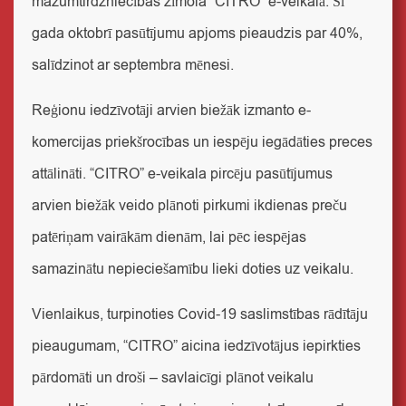
mazumtirdzniecības zīmola “CITRO” e-veikalā. Šī
gada oktobrī pasūtījumu apjoms pieaudzis par 40%,
salīdzinot ar septembra mēnesi.
Reģionu iedzīvotāji arvien biežāk izmanto e-
komercijas priekšrocības un iespēju iegādāties preces
attālināti. “CITRO” e-veikala pircēju pasūtījumus
arvien biežāk veido plānoti pirkumi ikdienas preču
patēriņam vairākām dienām, lai pēc iespējas
samazinātu nepieciešamību lieki doties uz veikalu.
Vienlaikus, turpinoties Covid-19 saslimstības rādītāju
pieaugumam, “CITRO” aicina iedzīvotājus iepirkties
pārdomāti un droši – savlaicīgi plānot veikalu