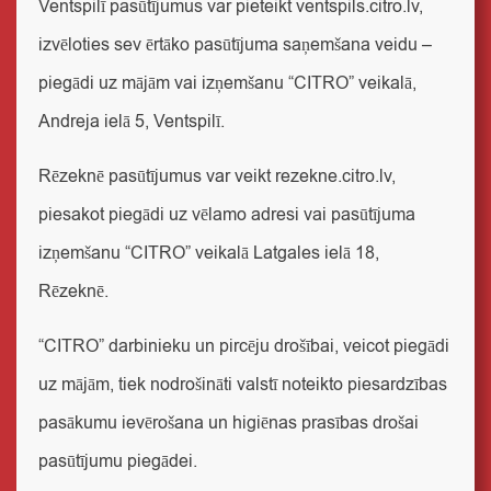
Ventspilī
pasūtījumus var pieteikt
ventspils.citro.lv
,
izvēloties sev ērtāko pasūtījuma saņemšana veidu –
piegādi uz mājām vai izņemšanu “CITRO” veikalā,
Andreja ielā 5, Ventspilī.
Rēzeknē
pasūtījumus var veikt
rezekne.citro.lv
,
piesakot piegādi uz vēlamo adresi vai pasūtījuma
izņemšanu “CITRO” veikalā Latgales ielā 18,
Rēzeknē.
“CITRO” darbinieku un pircēju drošībai, veicot piegādi
uz mājām, tiek nodrošināti valstī noteikto piesardzības
pasākumu ievērošana un higiēnas prasības drošai
pasūtījumu piegādei.