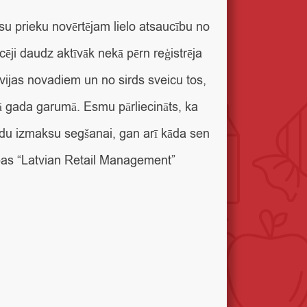
esu prieku novērtējam lielo atsaucību no
ji daudz aktīvāk nekā pērn reģistrēja
atvijas novadiem un no sirds sveicu tos,
 gada garumā. Esmu pārliecināts, ka
ādu izmaksu segšanai, gan arī kāda sen
ības “Latvian Retail Management”