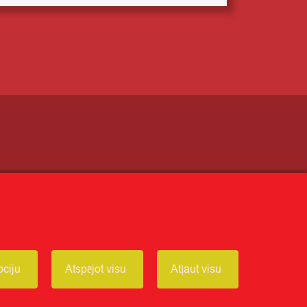
Receptes
Ziņas
Par CITRO
pciju
Atspējot visu
Atļaut visu
Seko mums