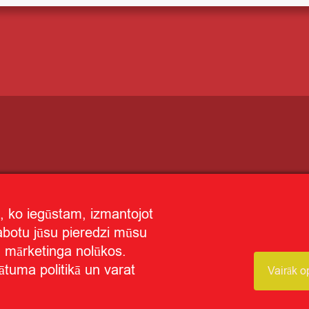
, ko iegūstam, izmantojot
labotu jūsu pieredzi mūsu
un mārketinga nolūkos.
ātuma politikā un varat
Vairāk o