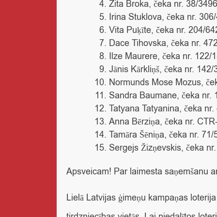
Zita Broka, čeka nr. 38/349
Irina Stuklova, čeka nr. 30
Vita Puķīte, čeka nr. 204/6
Dace Tihovska, čeka nr. 47
Ilze Maurere, čeka nr. 122/
Jānis Kārkliņš, čeka nr. 142
Normunds Mose Mozus, ček
Sandra Baumane, čeka nr. 
Tatyana Tatyanina, čeka nr
Anna Bērziņa, čeka nr. CTR
Tamāra Šēniņa, čeka nr. 71
Sergejs Žizņevskis, čeka nr
Apsveicam! Par laimesta saņemšanu ar u
Lielā Latvijas ģimeņu kampaņas loteri
tirdzniecības vietās. Lai piedalītos loter