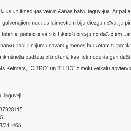
ētājus un iknedēļas veicināšanas balvu ieguvējus. Ar pati
galvenajiem naudas laimestiem bija diezgan sīva, jo pircē
 loterijai pieteicās vairāki tūkstoši pircēju no dažādiem L
finanšu papildinājumu savam ģimenes budžetam turpmākā
s ikmēneša budžeta plānošanā, kas lieti noderēs gan daž
mants Kelmers, “CITRO” un “ELDO” zīmolu veikalu apvien
u ieguvēji:
 #37928115
85
138/311465