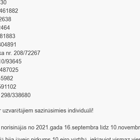
630
6/461882
42638
2464
181883
/304891
a nr. 208/72267
10/93645
. 487025
-5982
/591102
. 298/338680
zvarētājiem sazināsimies individuāli!
ja norisinājās no 2021.gada 16.septembra līdz 10.novem
ijā bija jāveic pirkums 10 eiro vērtībā, iekļaujot vismaz vie