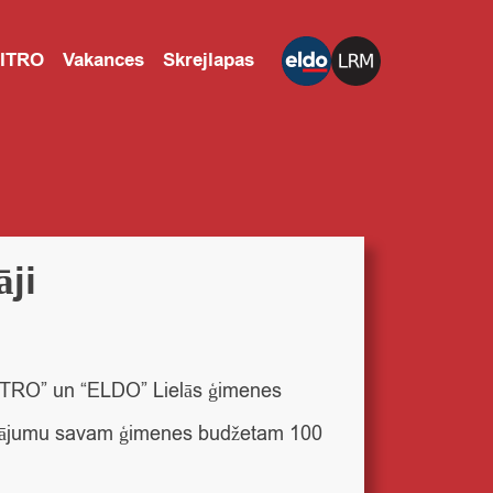
CITRO
Vakances
Skrejlapas
āji
“CITRO” un “ELDO” Lielās ģimenes
ildinājumu savam ģimenes budžetam 100