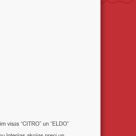
brim visās “CITRO” un “ELDO”
nu loterijas akcijas preci un