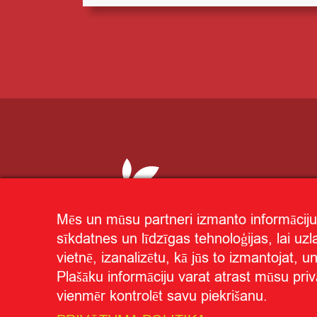
Mēs un mūsu partneri izmanto informāciju
sīkdatnes un līdzīgas tehnoloģijas, lai uz
vietnē, izanalizētu, kā jūs to izmantojat, 
Plašāku informāciju varat atrast mūsu priv
vienmēr kontrolēt savu piekrišanu.
Privātuma politika
Par "CITRO"
© CITRO.LV
|
|