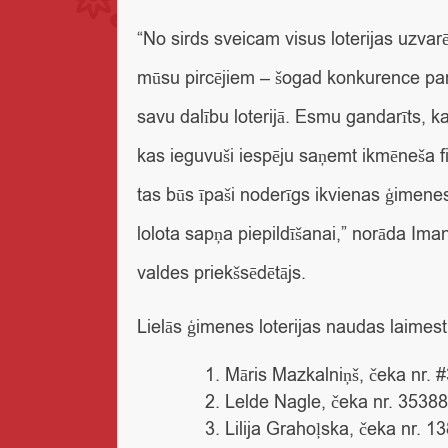
“No sirds sveicam visus loterijas uzvar
mūsu pircējiem – šogad konkurence par 
savu dalību loterijā. Esmu gandarīts, ka
kas ieguvuši iespēju saņemt ikmēneša 
tas būs īpaši noderīgs ikvienas ģimene
lolota sapņa piepildīšanai,” norāda I
valdes priekšsēdētājs.
Lielās ģimenes loterijas naudas laimest
Māris Mazkalniņš, čeka nr.
Lelde Nagle, čeka nr. 3538
Lilija Grahoļska, čeka nr. 