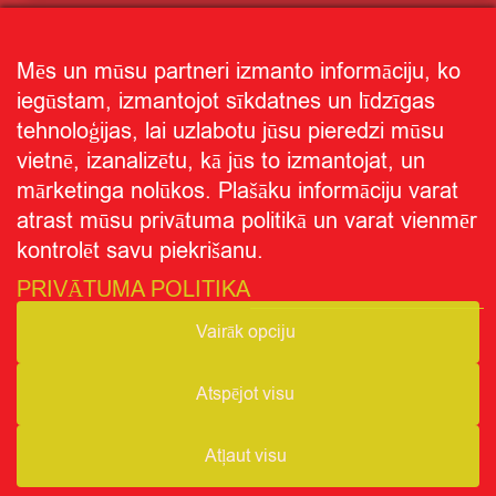
Mēs un mūsu partneri izmanto informāciju, ko
iegūstam, izmantojot sīkdatnes un līdzīgas
tehnoloģijas, lai uzlabotu jūsu pieredzi mūsu
vietnē, izanalizētu, kā jūs to izmantojat, un
mārketinga nolūkos. Plašāku informāciju varat
atrast mūsu privātuma politikā un varat vienmēr
kontrolēt savu piekrišanu.
PRIVĀTUMA POLITIKA
Receptes
Vairāk opciju
Ziņas
Par CITRO
Atspējot visu
Atļaut visu
Seko mums
Privātuma politika
Par "CITRO"
© CITRO.LV
|
|