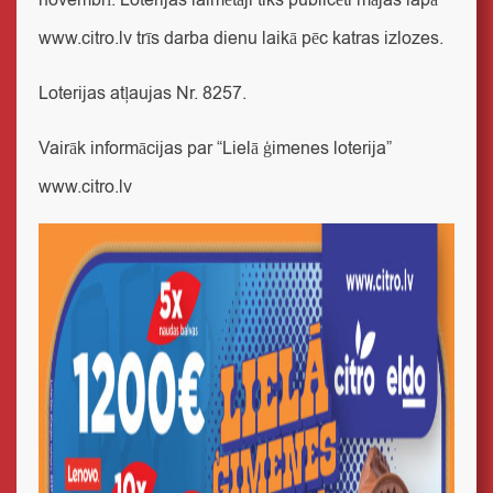
novembrī. Loterijas laimētāji tiks publicēti mājas lapā
www.citro.lv
trīs darba dienu laikā pēc katras izlozes.
Loterijas atļaujas Nr. 8257.
Vairāk informācijas par “Lielā ģimenes loterija”
www.citro.lv