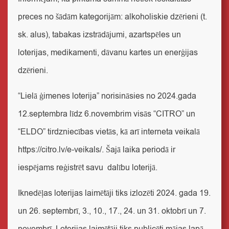
preces no šādām kategorijām: alkoholiskie dzērieni (t.
sk. alus), tabakas izstrādājumi, azartspēles un
loterijas, medikamenti, dāvanu kartes un enerģijas
dzērieni.
“Lielā ģimenes loterija” norisināsies no 2024.gada
12.septembra līdz 6.novembrim visās “CITRO” un
“ELDO” tirdzniecības vietās, kā arī interneta veikalā
https://citro.lv/e-veikals/
. Šajā laika periodā ir
iespējams reģistrēt savu dalību loterijā.
Iknedēļas loterijas laimētāji tiks izlozēti 2024. gada 19.
un 26. septembrī, 3., 10., 17., 24. un 31. oktobrī un 7.