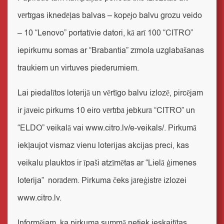
vērtīgas iknedēļas balvas – kopējo balvu grozu veido
– 10 “Lenovo” portatīvie datori, kā arī 100 “CITRO”
iepirkumu somas ar “Brabantia” zīmola uzglabāšanas
traukiem un virtuves piederumiem.
Lai piedalītos loterijā un vērtīgo balvu izlozē, pircējam
ir jāveic pirkums 10 eiro vērtībā jebkurā “CITRO” un
“ELDO” veikalā vai
www.citro.lv/e-veikals/
. Pirkumā
iekļaujot vismaz vienu loterijas akcijas preci, kas
veikalu plauktos ir īpaši atzīmētas ar “Lielā ģimenes
loterija” norādēm. Pirkuma čeks jāreģistrē izlozei
www.citro.lv
.
Informējam, ka pirkuma summā netiek ieskaitītas