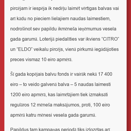
pircējam ir iespēja ik nedēļu laimēt vērtīgas balvas vai
arī kādu no pieciem lielajiem naudas laimestiem,
nodrošinot sev papildu ikmēneša ieņēmumus vesela
gada garumā. Loterijā piedalīties var ikviens “CITRO”
un “ELDO” veikalu pircējs, vienā pirkumā iegādājoties
preces vismaz 10 eiro apmērā.
Šī gada kopējais balvu fonds ir vairāk nekā 17 400
eiro – to veido galvenā balva – 5 naudas laimesti
1200 eiro apmērā, kas laimētājiem tiek izmaksāti
regulāros 12 mēneša maksājumos, proti, 100 eiro
apmērā katru mēnesi vesela gada garumā.
Papildus tam kampaņas periodā tiks izlozētas arī