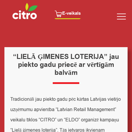
E-veikals
“LIELĀ ĢIMENES LOTERIJA” jau
piekto gadu priecē ar vērtīgām
balvām
Tradicionāli jau piekto gadu pēc kārtas Latvijas vietējo
uzņēmumu apvienība “Latvian Retail Management”
veikalu tīklos “CITRO” un “ELDO” organizē kampaņu
“Lielā ģimenes loterija”. Tās ietvaros ikvienam