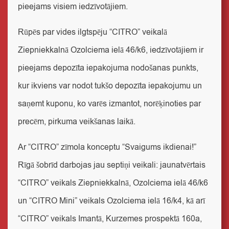
pieejams visiem iedzīvotājiem.
Rūpēs par vides ilgtspēju “CITRO” veikalā
Ziepniekkalnā Ozolciema ielā 46/k6, iedzīvotājiem ir
pieejams depozīta iepakojuma nodošanas punkts,
kur ikviens var nodot tukšo depozīta iepakojumu un
saņemt kuponu, ko varēs izmantot, norēķinoties par
precēm, pirkuma veikšanas laikā.
Ar “CITRO” zīmola konceptu “Svaigums ikdienai!”
Rīgā šobrīd darbojas jau septiņi veikali: jaunatvērtais
“CITRO” veikals Ziepniekkalnā, Ozolciema ielā 46/k6
un “CITRO Mini” veikals Ozolciema ielā 16/k4, kā arī
“CITRO” veikals Imantā, Kurzemes prospektā 160a,