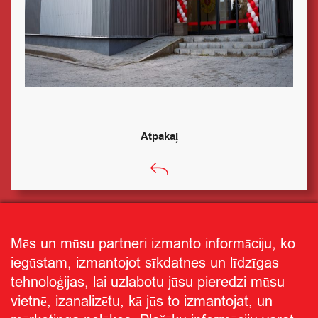
Atpakaļ
Mēs un mūsu partneri izmanto informāciju, ko
iegūstam, izmantojot sīkdatnes un līdzīgas
tehnoloģijas, lai uzlabotu jūsu pieredzi mūsu
vietnē, izanalizētu, kā jūs to izmantojat, un