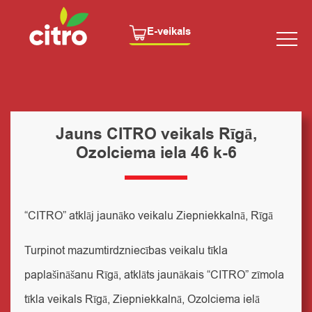
E-veikals
Jauns CITRO veikals Rīgā,
Ozolciema iela 46 k-6
“CITRO” atklāj jaunāko veikalu Ziepniekkalnā, Rīgā
Turpinot mazumtirdzniecības veikalu tīkla
paplašināšanu Rīgā, atklāts jaunākais “CITRO” zīmola
tīkla veikals Rīgā, Ziepniekkalnā, Ozolciema ielā