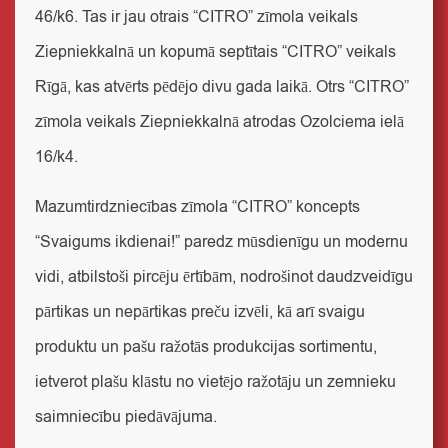
46/k6. Tas ir jau otrais “CITRO” zīmola veikals
Ziepniekkalnā un kopumā septītais “CITRO” veikals
Rīgā, kas atvērts pēdējo divu gada laikā. Otrs “CITRO”
zīmola veikals Ziepniekkalnā atrodas Ozolciema ielā
16/k4.
Mazumtirdzniecības zīmola “CITRO” koncepts
“Svaigums ikdienai!” paredz mūsdienīgu un modernu
vidi, atbilstoši pircēju ērtībām, nodrošinot daudzveidīgu
pārtikas un nepārtikas preču izvēli, kā arī svaigu
produktu un pašu ražotās produkcijas sortimentu,
ietverot plašu klāstu no vietējo ražotāju un zemnieku
saimniecību piedāvājuma.