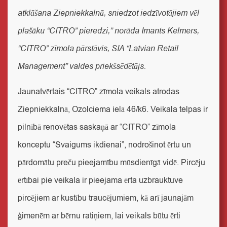
atklāšana Ziepniekkalnā, sniedzot iedzīvotājiem vēl
plašāku “CITRO” pieredzi,”
norāda
Imants Kelmers,
“CITRO” zīmola pārstāvis, SIA “Latvian Retail
Management” valdes priekšsēdētājs.
Jaunatvērtais “CITRO” zīmola veikals atrodas
Ziepniekkalnā, Ozolciema ielā 46/k6. Veikala telpas ir
pilnībā renovētas saskaņā ar “CITRO” zīmola
konceptu “Svaigums ikdienai”, nodrošinot ērtu un
pārdomātu preču pieejamību mūsdienīgā vidē. Pircēju
ērtībai pie veikala ir pieejama ērta uzbrauktuve
pircējiem ar kustību traucējumiem, kā arī jaunajām
ģimenēm ar bērnu ratiņiem, lai veikals būtu ērti