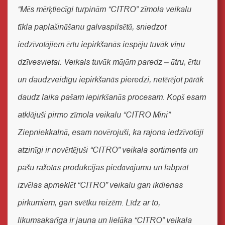
“Mēs mērķtiecīgi turpinām “CITRO” zīmola veikalu
tīkla paplašināšanu galvaspilsētā, sniedzot
iedzīvotājiem ērtu iepirkšanās iespēju tuvāk viņu
dzīvesvietai. Veikals tuvāk mājām paredz – ātru, ērtu
un daudzveidīgu iepirkšanās pieredzi, netērējot pārāk
daudz laika pašam iepirkšanās procesam. Kopš esam
atklājuši pirmo zīmola veikalu “CITRO Mini”
Ziepniekkalnā, esam novērojuši, ka rajona iedzīvotāji
atzinīgi ir novērtējuši “CITRO” veikala sortimenta un
pašu ražotās produkcijas piedāvājumu un labprāt
izvēlas apmeklēt “CITRO” veikalu gan ikdienas
pirkumiem, gan svētku reizēm. Līdz ar to,
likumsakarīga ir jauna un lielāka “CITRO” veikala