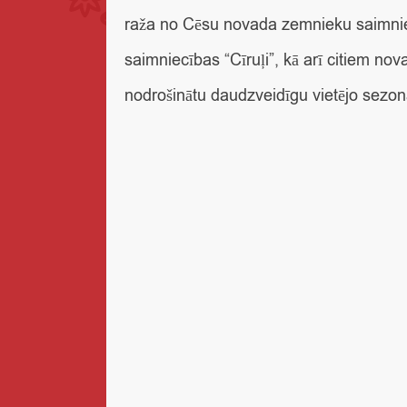
raža no Cēsu novada zemnieku saimniec
saimniecības “Cīruļi”, kā arī citiem nov
nodrošinātu daudzveidīgu vietējo sezo