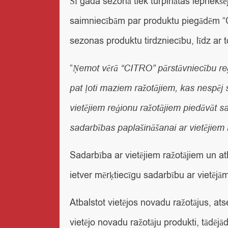
Šī gada sezonā tiek turpinātas iepriekšē
saimniecībām par produktu piegādēm “CI
sezonas produktu tirdzniecību, līdz ar t
“
Ņemot vērā “CITRO” pārstāvniecību reģ
pat ļoti maziem ražotājiem, kas nespēj 
vietējiem reģionu ražotājiem piedāvāt s
sadarbības paplašināšanai ar vietējiem r
Sadarbība ar vietējiem ražotājiem un at
ietver mērķtiecīgu sadarbību ar vietē
Atbalstot vietējos novadu ražotājus, atse
vietējo novadu ražotāju produkti, tādējā