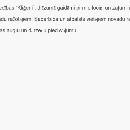
ības “Kliģeni”, drīzumā gaidāmi pirmie lociņi un zaļum
adu ražotājiem. Sadarbība un atbalsts vietējiem novadu ražo
nas augļu un dārzeņu piedāvājumu.