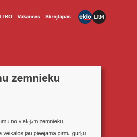
CITRO
Vakances
Skrejlapas
onu zemnieku
kumu no vietējām zemnieku
a veikalos jau pieejama pirmā gurķu