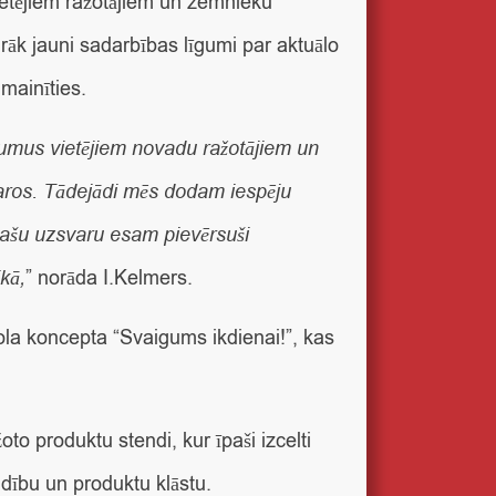
vietējiem ražotājiem un zemnieku
rāk jauni sadarbības līgumi par aktuālo
 mainīties.
jumus vietējiem novadu ražotājiem un
tvaros. Tādejādi mēs dodam iespēju
īpašu uzsvaru esam pievērsuši
kā,
” norāda I.Kelmers.
mola koncepta “Svaigums ikdienai!”, kas
oto produktu stendi, kur īpaši izcelti
eidību un produktu klāstu.