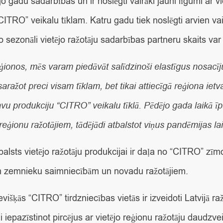
jo gadu sadarbības un ir noslēgti vairāki jauni līgumi ar 
TRO” veikalu tīklam. Katru gadu tiek noslēgti arvien vai
o sezonāli vietējo ražotāju sadarbības partneru skaits var
ionos, mēs varam piedāvāt salīdzinoši elastīgus nosacī
saražot preci visam tīklam, bet tikai attiecīgā reģiona ie
avu produkciju “CITRO” veikalu tīklā. Pēdējo gada laikā 
eģionu ražotājiem, tādējādi atbalstot viņus pandēmijas lai
balsts vietējo ražotāju produkcijai ir daļa no “CITRO” zī
jām zemnieku saimniecībām un novadu ražotājiem.
višķās “CITRO” tirdzniecības vietās ir izveidoti Latvijā raž
di iepazīstinot pircējus ar vietējo reģionu ražotāju daudzv