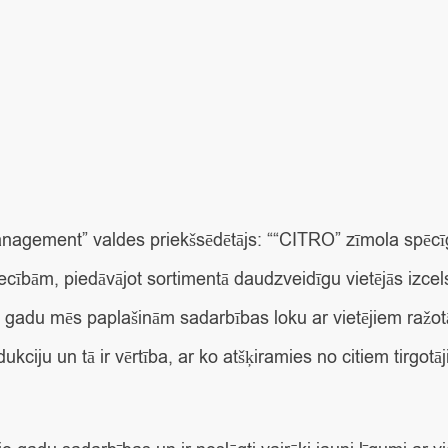
anagement” valdes priekšsēdētājs
: ““CITRO” zīmola spēcīg
cībām, piedāvājot sortimentā daudzveidīgu vietējās izcel
 gadu mēs paplašinām sadarbības loku ar vietējiem ražot
kciju un tā ir vērtība, ar ko atšķiramies no citiem tirgot