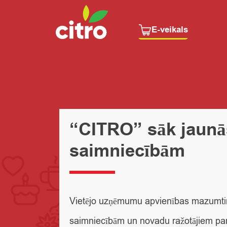
E-veikals
“CITRO” sāk jaunā
saimniecībām
Vietējo uzņēmumu apvienības mazumtird
saimniecībām un novadu ražotājiem par 