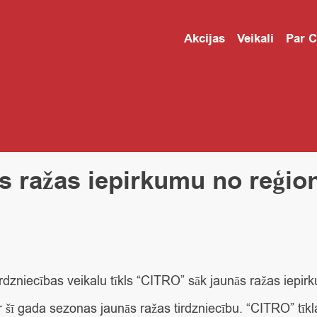
Akcijas
Veikali
Par 
s ražas iepirkumu no reģi
zniecības veikalu tīkls “CITRO” sāk jaunās ražas iepir
šī gada sezonas jaunās ražas tirdzniecību. “CITRO” tīkl