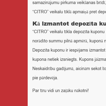
samazinājumu pirkuma veikšanas brīdī,
“CITRO” veikalu tīklā apmaiņā pret dep
Kā izmantot depozīta k
“CITRO” veikalu tīkla depozīta kuponu 
norādīto summu pilnā apmērā, kuponā no
Depozīta kuponu ir iespējams izmantot
kupona netiek izsniegts. Kupons jāizma
Neskaidrību gadījumā, aicinām sekot lī
pie pārdevēja.
Par tīru vidi un zaļāku nākotni!