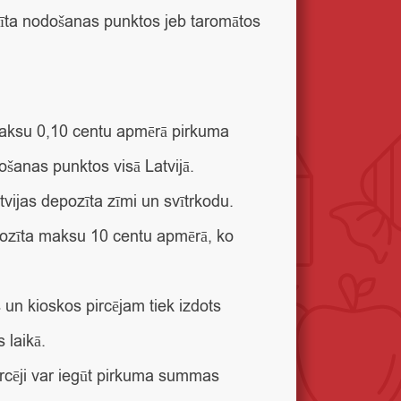
zīta nodošanas punktos jeb taromātos
 maksu 0,10 centu apmērā pirkuma
šanas punktos visā Latvijā.
ijas depozīta zīmi un svītrkodu.
pozīta maksu 10 centu apmērā, ko
un kioskos pircējam tiek izdots
 laikā.
rcēji var iegūt pirkuma summas