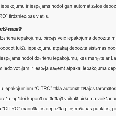
ta iepakojumu ir iespējams nodot gan automatizētos depo
O” tirdzniecības vietās.
istēma?
 dzēriena iepakojumu, pircējs veic iepakojuma depozīta
 nododot tukšu iepakojumu atpakaļ depozīta sistēmas nodo
espējams nodot dzērienu iepakojumu, kas marķēts ar Latv
 iedzīvotājam ir iespēja saņemt atpakaļ iepakojuma de
.
u iepakojumiem “CITRO” tīkla automātizētajos taromātos 
preču iegādei kuponā norādītajā veikalā pirkuma veikšanas
u “CITRO” manuālajos depozīta pieņemšanas punktos, pi