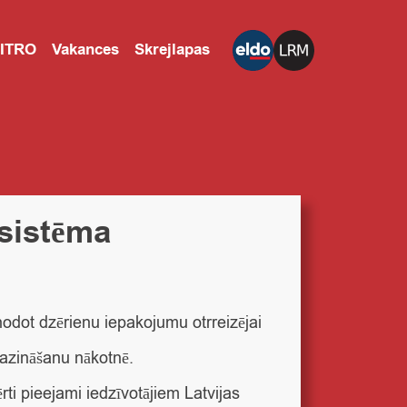
CITRO
Vakances
Skrejlapas
 sistēma
 nodot dzērienu iepakojumu otrreizējai
mazināšanu nākotnē.
ti pieejami iedzīvotājiem Latvijas