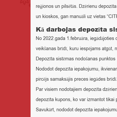
reģionos un pilsētās. Dzērienu depozī
un kioskos, gan manuāli uz vietas “CITR
Kā darbojas depozīta s
No 2022.gada 1.februāra, iegādājoties
veikšanas brīdī, kuru iespējams atgūt,
Depozīta sistēmas nodošanas punktos i
Nododot depozīta iepakojumu, ikvienam
pircējs samaksājis preces iegādes brīdī
Par visiem nodotajiem depozīta dzērien
depozīta kupons, ko var izmantot tikai 
Savukārt, nododot depozīta iepakojum