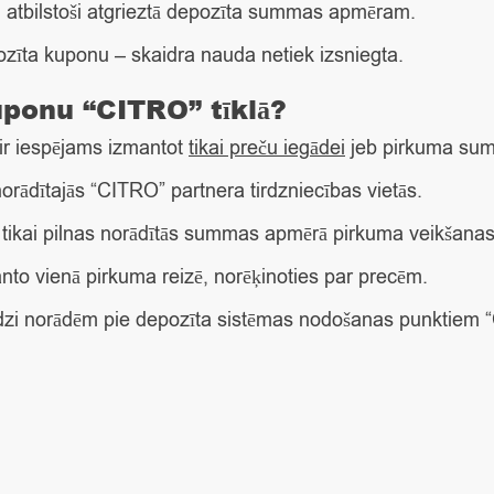
 atbilstoši atgrieztā depozīta summas apmēram.
ozīta kuponu – skaidra nauda netiek izsniegta.
uponu “CITRO” tīklā?
ir iespējams izmantot
tikai preču iegādei
jeb pirkuma sum
rādītajās “CITRO” partnera tirdzniecības vietās.
 tikai pilnas norādītās summas apmērā pirkuma veikšanas
nto vienā pirkuma reizē, norēķinoties par precēm.
dzi norādēm pie depozīta sistēmas nodošanas punktiem “C