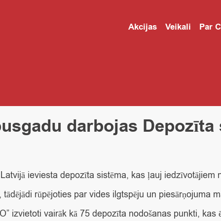
Akcijas
Veikali
Par 
pusgadu darbojas Depozīta
 Latvijā ieviesta depozīta sistēma, kas ļauj iedzīvotājiem
tādējādi rūpējoties par vides ilgtspēju un piesārņojuma 
” izvietoti vairāk kā 75 depozīta nodošanas punkti, kas ēr