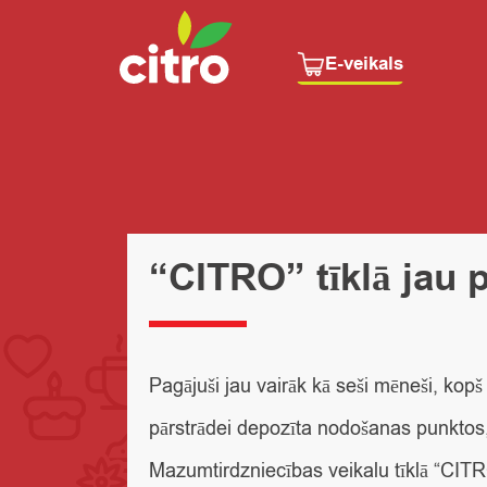
E-veikals
“CITRO” tīklā jau 
Pagājuši jau vairāk kā seši mēneši, kopš
pārstrādei depozīta nodošanas punktos, 
Mazumtirdzniecības veikalu tīklā “CITRO