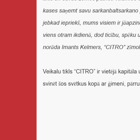
kases saņemt savu sarkanbaltsarkano pat
jebkad iepriekš, mums visiem ir jāapzi
viens otram ikdienā, dod ticību, spēku u
norāda
Imants Kelmers, “CITRO” zīmola
Veikalu tīkls “CITRO” ir vietējā kapitā
svinēt šos svētkus kopā ar ģimeni, pārru