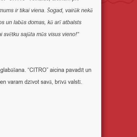
mums ir tikai viena. Šogad, vairāk nekā
bs un labās domas, kā arī atbalsts
ai svētku sajūta mūs visus vieno!”
 saglabāšana. “CITRO” aicina pavadīt un
en varam dzīvot savā, brīvā valstī.