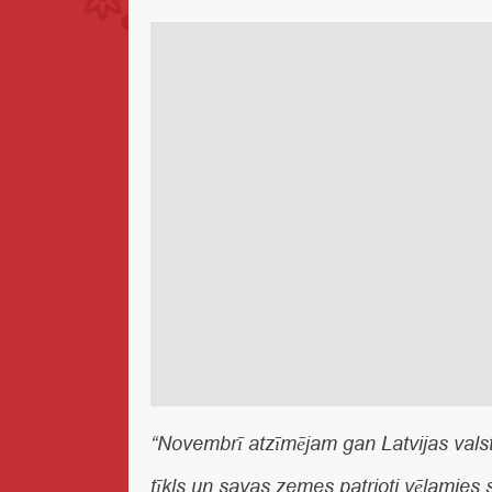
“Novembrī atzīmējam gan Latvijas valst
tīkls un savas zemes patrioti vēlamies 