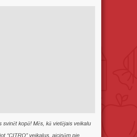
 svinēt kopā!
Mēs, kā vietējais veikalu
jot “CITRO” veikalus, aicinām pie