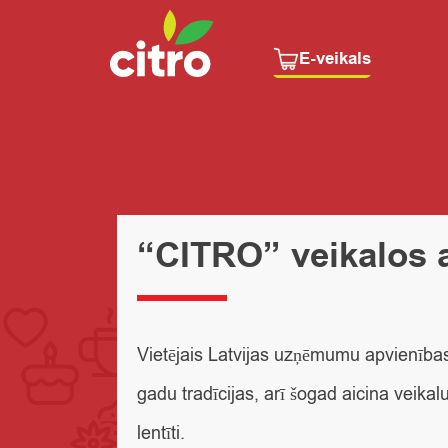
E-veikals
“CITRO” veikalos ai
Vietējais Latvijas uzņēmumu apvienības 
gadu tradīcijas, arī šogad aicina veika
lentīti.