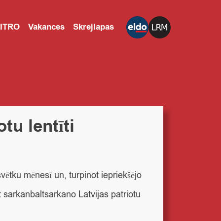
CITRO
Vakances
Skrejlapas
tu lentīti
vētku mēnesī un, turpinot iepriekšējo
t sarkanbaltsarkano Latvijas patriotu