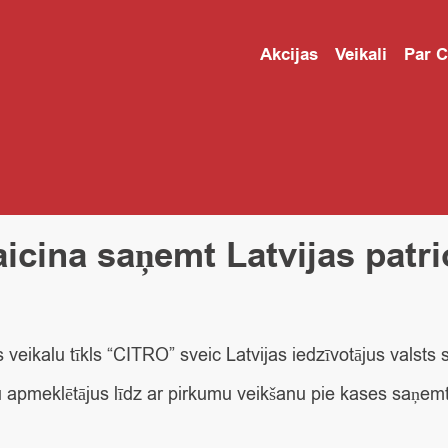
Akcijas
Veikali
Par 
cina saņemt Latvijas patrio
veikalu tīkls “CITRO” sveic Latvijas iedzīvotājus valsts s
lu apmeklētājus līdz ar pirkumu veikšanu pie kases saņem