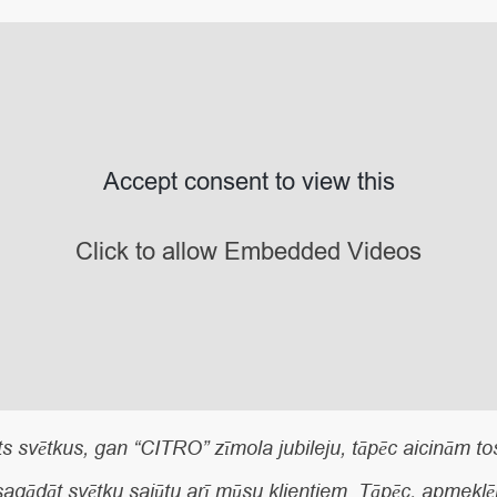
Accept consent to view this
Click to allow Embedded Videos
s svētkus, gan “CITRO” zīmola jubileju, tāpēc aicinām tos
sagādāt svētku sajūtu arī mūsu klientiem. Tāpēc, apmeklē