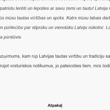
riotu lentīti un lepoties ar savu zemi un tautu! Latvija 
nās mūsu tautas vērtības un spēks. Katrs mūsu labais dar
n pārliecību par stiprāku un vienotāku Latviju nākotnē. L
 pārstāvis.
la uzņēmums, kam rūp Latvijas tautas vērtību un tradīciju
nājot vēsturiskos notikumus, jo pateicoties tiem, mēs šodi
Atpakaļ