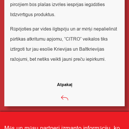
pircējiem būs plašas izvēles iespējas iegādāties
līdzvērtīgus produktus.
Rūpējoties par vides ilgtspēju un ar mērķi nepalielināt
pārtikas atkritumu apjomu, “CITRO” veikalos tiks
iztirgoti tur jau esošie Krievijas un Baltkrievijas
ražojumi, bet netiks veikti jauni preču iepirkumi.
Atpakaļ
Mēs un mūsu partneri izmanto informāciju, ko