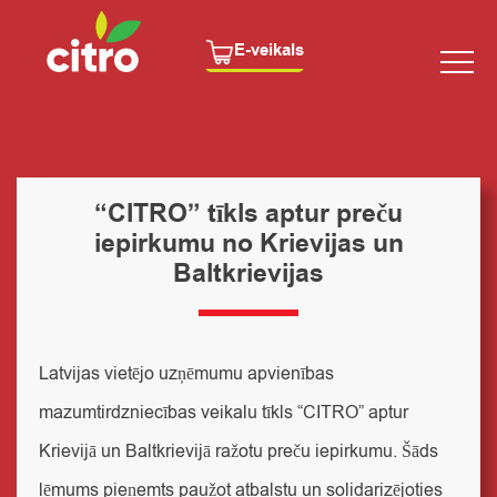
E-veikals
“CITRO” tīkls aptur preču
iepirkumu no Krievijas un
Baltkrievijas
Latvijas vietējo uzņēmumu apvienības
mazumtirdzniecības veikalu tīkls “CITRO” aptur
Krievijā un Baltkrievijā ražotu preču iepirkumu. Šāds
lēmums pieņemts paužot atbalstu un solidarizējoties