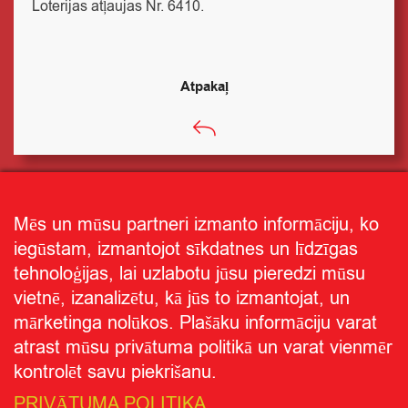
Loterijas atļaujas Nr. 6410.
Atpakaļ
Mēs un mūsu partneri izmanto informāciju, ko
iegūstam, izmantojot sīkdatnes un līdzīgas
tehnoloģijas, lai uzlabotu jūsu pieredzi mūsu
vietnē, izanalizētu, kā jūs to izmantojat, un
mārketinga nolūkos. Plašāku informāciju varat
atrast mūsu privātuma politikā un varat vienmēr
kontrolēt savu piekrišanu.
PRIVĀTUMA POLITIKA