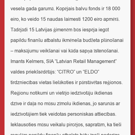
vesela gada garumā. Kopējais balvu fonds ir 18 000
eiro, ko veido 15 naudas laimesti 1200 eiro apmērā.
Tādējādi 15 Latvijas ģimenēm būs iespēja iegūt
papildu finanšu atbalstu ikmēneša budžeta plānošanai
– maksājumu veikšanai vai kāda sapņa īstenošanai.
Imants Kelmers, SIA “Latvian Retail Management”
valdes priekšsēdētājs
: “CITRO” un “ELDO”
tirdzniecības vietas lielākoties ir pārstāvētas reģionos.
Reģionu notikumi un vietējo iedzīvotāju ikdienas
dzīve ir daļa no mūsu zīmolu ikdienas, jo sarunās ar
iedzīvotājiem tiek veidotas personiskas attiecības.
Ieklausoties mūsu veikalu pircējos, sapratām, ka tieši