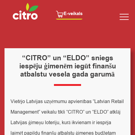
E-veikals
“CITRO” un “ELDO” sniegs
iespēju ģimenēm iegūt finanšu
atbalstu vesela gada garumā
Vietējo Latvijas uzņēmumu apvienības “Latvian Retail
Management” veikalu tīkli “CITRO” un “ELDO” atklāj
Latvijas ģimeņu loteriju, kurā ikvienam ir iespēja
laimēt papildu finanšu atbalstu ģimenes budžetam