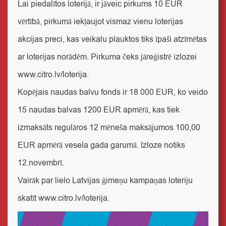
Lai piedalītos loterijā, ir jāveic pirkums 10 EUR
vērtībā, pirkumā iekļaujot vismaz vienu loterijas
akcijas preci, kas veikalu plauktos tiks īpaši atzīmētas
ar loterijas norādēm. Pirkuma čeks jāreģistrē izlozei
www.citro.lv/loterija
.
Kopējais naudas balvu fonds ir 18 000 EUR, ko veido
15 naudas balvas 1200 EUR apmērā, kas tiek
izmaksāts regulāros 12 mēneša maksājumos 100,00
EUR apmērā vesela gada garumā. Izloze notiks
12.novembrī.
Vairāk par lielo Latvijas ģimeņu kampaņas loteriju
skatīt
www.citro.lv/loterija
.