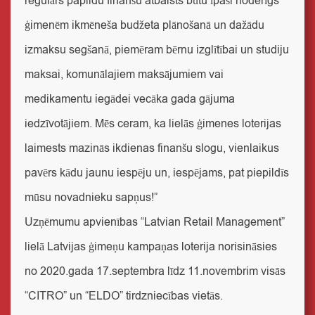
regulārs papildu finanšu atbalsts būtu īpaši noderīgs
ģimenēm ikmēneša budžeta plānošanā un dažādu
izmaksu segšanā, piemēram bērnu izglītībai un studiju
maksai, komunālajiem maksājumiem vai
medikamentu iegādei vecāka gada gājuma
iedzīvotājiem. Mēs ceram, ka lielās ģimenes loterijas
laimests mazinās ikdienas finanšu slogu, vienlaikus
pavērs kādu jaunu iespēju un, iespējams, pat piepildīs
mūsu novadnieku sapņus!”
Uzņēmumu apvienības “Latvian Retail Management”
lielā Latvijas ģimeņu kampaņas loterija norisināsies
no 2020.gada 17.septembra līdz 11.novembrim visās
“CITRO” un “ELDO” tirdzniecības vietās.