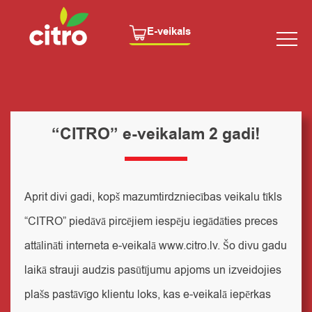
E-veikals
“CITRO” e-veikalam 2 gadi!
Aprit divi gadi, kopš mazumtirdzniecības veikalu tīkls
“CITRO” piedāvā pircējiem iespēju iegādāties preces
attālināti interneta e-veikalā
www.citro.lv
. Šo divu gadu
laikā strauji audzis pasūtījumu apjoms un izveidojies
plašs pastāvīgo klientu loks, kas e-veikalā iepērkas