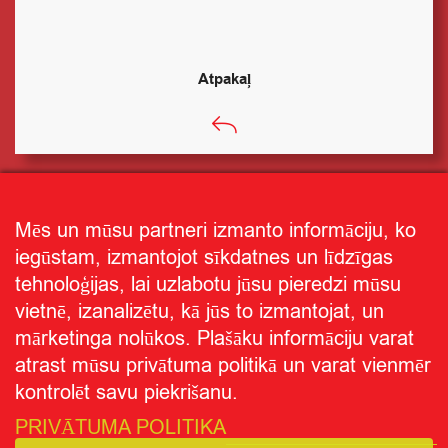
Atpakaļ
Mēs un mūsu partneri izmanto informāciju, ko
iegūstam, izmantojot sīkdatnes un līdzīgas
tehnoloģijas, lai uzlabotu jūsu pieredzi mūsu
vietnē, izanalizētu, kā jūs to izmantojat, un
mārketinga nolūkos. Plašāku informāciju varat
atrast mūsu privātuma politikā un varat vienmēr
kontrolēt savu piekrišanu.
PRIVĀTUMA POLITIKA
Receptes