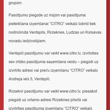
grupām.
Pasūtījumu piegāde uz mājām vai pasūtījuma
pieteikšana izņemšanai “CITRO” veikalā šobrīd tiek
nodrošināta Ventspils, Rēzeknes, Ludzas un Kārsavas
novadu iedzīvotājiem.
Ventspilī
pasūtījumu var veikt
www.citro.lv
, izvēloties
sev ērtāko pasūtījuma saņemšana veidu – piegādi uz
izvēlēto adresi vai preču izņemšanu “CITRO” veikalā
Andreja ielā 5, Ventspilī.
Rēzeknē
pasūtījumu var veikt
www.citro.lv
, piesakot
piegādi uz vēlamo adresi Rēzeknes pilsētā vai
izvēlēties pasūtījuma izņemšanu “CITRO” veikalā