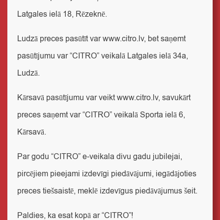
Latgales ielā 18, Rēzeknē.
Ludzā
preces pasūtīt var
www.citro.lv
, bet saņemt
pasūtījumu var “CITRO” veikalā Latgales ielā 34a,
Ludzā.
Kārsavā
pasūtījumu var veikt
www.citro.lv
, savukārt
preces saņemt var “CITRO” veikalā Sporta ielā 6,
Kārsavā.
Par godu “CITRO” e-veikala divu gadu jubilejai,
pircējiem pieejami izdevīgi piedāvājumi, iegādājoties
preces tiešsaistē, meklē izdevīgus piedāvājumus
šeit
.
Paldies, ka esat kopā ar “CITRO”!