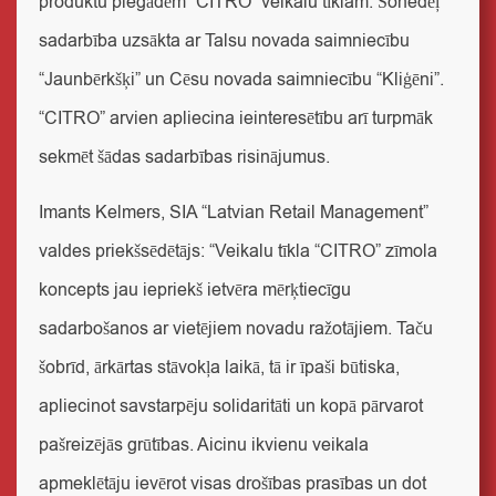
produktu piegādēm “CITRO” veikalu tīklam. Šonedēļ
sadarbība uzsākta ar Talsu novada saimniecību
“Jaunbērkšķi” un Cēsu novada saimniecību “Kliģēni”.
“CITRO” arvien apliecina ieinteresētību arī turpmāk
sekmēt šādas sadarbības risinājumus.
Imants Kelmers, SIA “Latvian Retail Management”
valdes priekšsēdētājs
: “Veikalu tīkla “CITRO” zīmola
koncepts jau iepriekš ietvēra mērķtiecīgu
sadarbošanos ar vietējiem novadu ražotājiem. Taču
šobrīd, ārkārtas stāvokļa laikā, tā ir īpaši būtiska,
apliecinot savstarpēju solidaritāti un kopā pārvarot
pašreizējās grūtības. Aicinu ikvienu veikala
apmeklētāju ievērot visas drošības prasības un dot