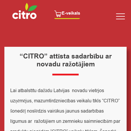
E-veikals
“CITRO” attīsta sadarbību ar
novadu ražotājiem
Lai atbalstītu dažādu Latvijas novadu vietējos
uzņēmējus, mazumtirdzniecības veikalu tīkls “CITRO”
šonedēļ noslēdzis vairākus jaunus sadarbības
līgumus ar ražotājiem un zemnieku saimniecībām par