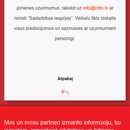
ģimenes uzņēmumus, rakstot uz
info@citro.lv
ar
norādi “Sadarbības iespējas”. Veikalu tīkls izskatīs
visus piedāvājumus un sazināsies ar uzņēmumiem
personīgi.
Atpakaļ
Mēs un mūsu partneri izmanto informāciju, ko