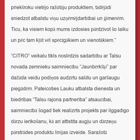
priekšroku vietējo ražotāju produktiem, tādējādi
sniedzot atbalstu viņu uzņēmējdarbībai un ģimenēm.
Ticu, ka visiem kopā mums izdosies pārdzīvot šo laiku
un pēc tam kļūt vēl spēcīgākiem un vienotākiem.”
“CITRO” veikalu tīkls noslēdzis sadarbību ar Talsu
novada zemnieku saimniecību “Jaunbērkšķi” par
dažāda veidu podiņos audzētu salātu un garšaugu
piegādēm. Pateicoties Lauku atbalsta dienesta un
biedrības “Talsu rajona partnerība” atsaucībai,
saimniecībā šogad tiek realizēts projekts par ilggadīgo
dārzu ierīkošanu, kā arī attīstīta augļu un dārzeņu
pārstrādes produktu līnijas izveide. Saražotā