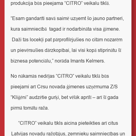
produkcija būs pieejama “CITRO” veikalu tīklā.
“Esam gandarīti savā saimē uzņemt šo jauno partneri,
kura saimniecībā tagad ir nodarbināta visa ģimene.
Daži tās locekļi pat pārprofilējušies no citām nozarēm
un pievērsušies dārzkopībai, lai visi kopā stiprinātu šī
biznesa potenciālu,” norāda Imants Kelmers.
No nākamās nedēļas “CITRO” veikalu tīklā būs
pieejami arī Cēsu novada ģimenes uzņēmuma Z/S
“Kliģēni” audzētie gurķi, bet vēlāk aprīlī – arī šī gada
pirmā tomātu raža.
“CITRO” veikalu tīkls aicina pieteikties arī citus
Latvijas novadu ražotājus, zemnieku saimniecības un