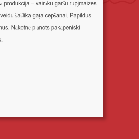
ā produkcija – vairāku garšu rupjmaizes
 veidu šašlika gaļa cepšanai. Papildus
mus. Nākotnē plānots pakāpeniski
s.