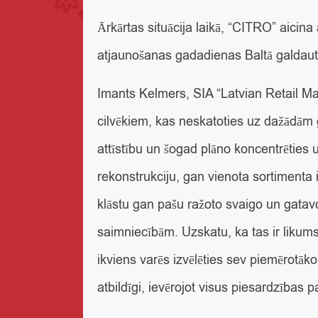
Ārkārtas situācija laikā, “CITRO” aicina
atjaunošanas gadadienas Baltā galdauta 
Imants Kelmers, SIA “Latvian Retail M
cilvēkiem, kas neskatoties uz dažādām g
attīstību un šogad plāno koncentrēties 
rekonstrukciju, gan vienota sortimenta i
klāstu gan pašu ražoto svaigo un gatavo
saimniecībām. Uzskatu, ka tas ir likums
ikviens varēs izvēlēties sev piemērotāk
atbildīgi, ievērojot visus piesardzības