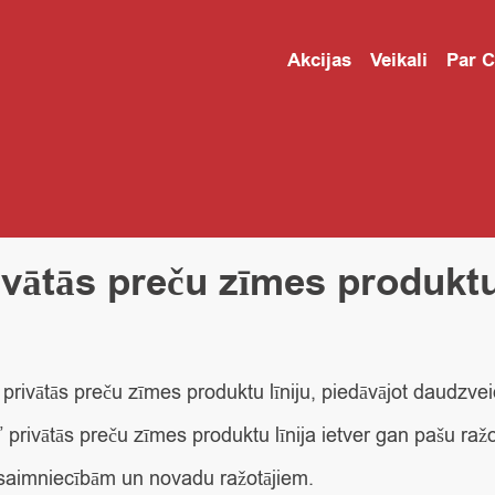
Akcijas
Veikali
Par 
ivātās preču zīmes produktu 
u privātās preču zīmes produktu līniju, piedāvājot daudzv
rivātās preču zīmes produktu līnija ietver gan pašu ražot
 saimniecībām un novadu ražotājiem.