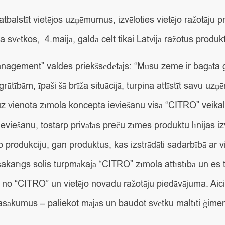
 atbalstīt vietējos uzņēmumus, izvēloties vietējo ražotāju
svētkos, 4.maijā, galdā celt tikai Latvijā ražotus produk
anagement” valdes priekšsēdētājs
: “Mūsu zeme ir bagāta 
rūtībām, īpaši šā brīža situācijā, turpina attīstīt savu u
uz vienota zīmola koncepta ieviešanu visā “CITRO” veikal
eviešanu, tostarp privātās preču zīmes produktu līnijas i
 produkciju, gan produktus, kas izstrādāti sadarbībā ar 
akarīgs solis turpmākajā “CITRO” zīmola attīstībā un es 
o no “CITRO” un vietējo novadu ražotāju piedāvājuma. Aici
 pasākumus – paliekot mājās un baudot svētku maltīti ģimen