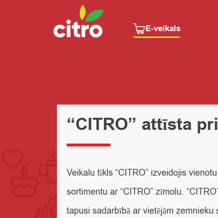
E-veikals
“CITRO” attīsta pr
Veikalu tīkls “CITRO” izveidojis vienot
sortimentu ar “CITRO” zīmolu. “CITRO” p
tapusi sadarbībā ar vietējām zemnieku