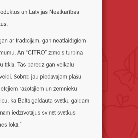
 produktus un Latvijas Neatkarības
tus.
gan ar tradīcijām, gan neatlaidīgiem
zņēmumu. Arī “CITRO” zīmols turpina
u tīklā. Tas paredz gan veikalu
zveidi. Šobrīd jau piedāvājam plašu
vietējiem ražotājiem un zemnieku
ticu, ka Baltā galdauta svētku galdam
nām iedzīvotājus svinēt svētkus
es lokā.”