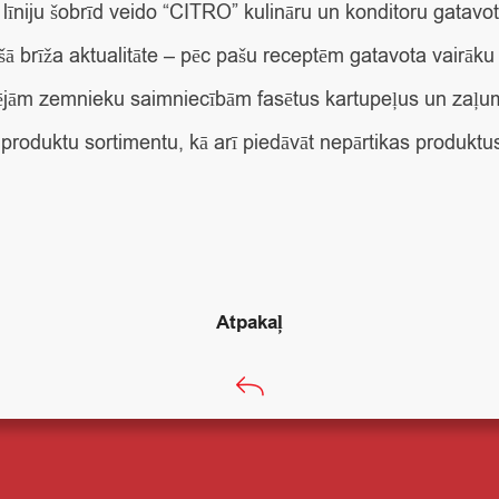
līniju šobrīd veido “CITRO” kulināru un konditoru gatavot
 šā brīža aktualitāte – pēc pašu receptēm gatavota vairāku
tējām zemnieku saimniecībām fasētus kartupeļus un zaļu
 produktu sortimentu, kā arī piedāvāt nepārtikas produktu
Atpakaļ