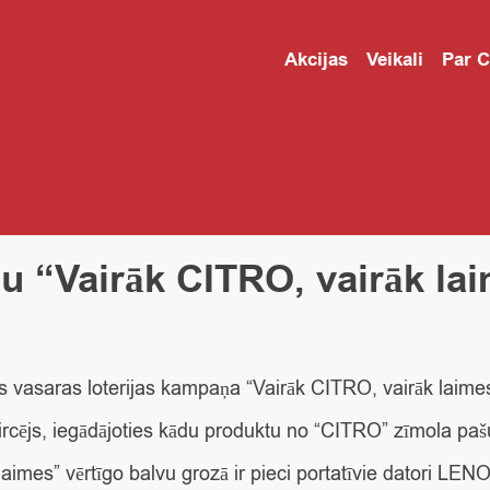
Akcijas
Veikali
Par 
ju “Vairāk CITRO, vairāk la
s vasaras loterijas kampaņa “Vairāk CITRO, vairāk laimes!
 pircējs, iegādājoties kādu produktu no “CITRO” zīmola paš
imes” vērtīgo balvu grozā ir pieci portatīvie datori LEN