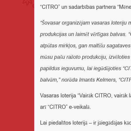
“CITRO” un sadarbības partnera “Mēne
“Šovasar organizējam vasaras loteriju 
produkcijas un laimēt vērtīgas balvas. 
atpūtas mirkļos, gan maltīšu sagataves ē
mūsu pašu ražoto produkciju, izvēloties
papildus ieguvumu, lai iegādājoties “CIT
balvām,” norāda
Imants Kelmers, “CITRO
Vasaras loterija “Vairāk CITRO, vairāk 
arī “CITRO”
e-veikalā.
Lai piedalītos loterijā – ir jāiegādājas