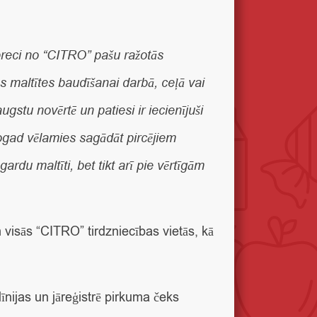
preci no “CITRO” pašu ražotās
s maltītes baudīšanai darbā, ceļā vai
gstu novērtē un patiesi ir iecienījuši
šogad vēlamies sagādāt pircējiem
rdu maltīti, bet tikt arī pie vērtīgām
 visās “CITRO” tirdzniecības vietās, kā
īnijas un jāreģistrē pirkuma čeks