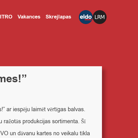
CITRO
Vakances
Skrejlapas
imes!”
” ar iespēju laimēt vērtīgas balvas.
u ražotās produkcijas sortimenta. Šī
OVO un dāvanu kartes no veikalu tīkla