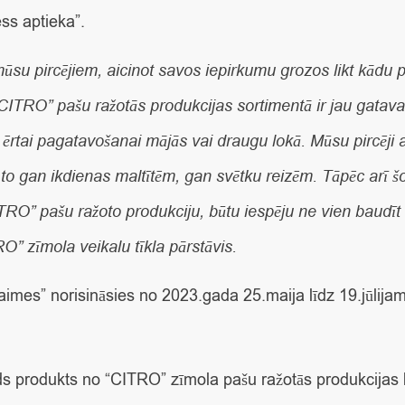
ss aptieka”.
mūsu pircējiem, aicinot savos iepirkumu grozos likt kādu 
“CITRO” pašu ražotās produkcijas sortimentā ir jau gatava
rtai pagatavošanai mājās vai draugu lokā. Mūsu pircēji au
 to gan ikdienas maltītēm, gan svētku reizēm. Tāpēc arī 
RO” pašu ražoto produkciju, būtu iespēju ne vien baudīt ga
” zīmola veikalu tīkla pārstāvis.
laimes” norisināsies no 2023.gada 25.maija līdz 19.jūlijam
 kāds produkts no “CITRO” zīmola pašu ražotās produkcijas l