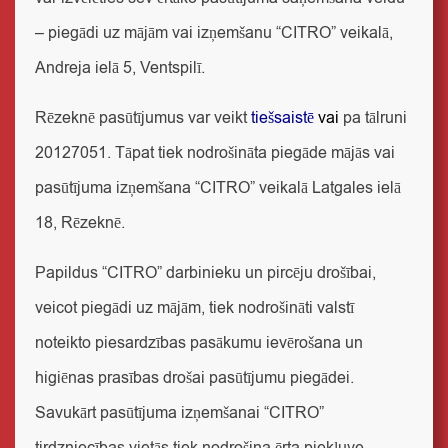
– piegādi uz mājām vai izņemšanu “CITRO” veikalā,
Andreja ielā 5, Ventspilī.
Rēzeknē
pasūtījumus var veikt
tiešsaistē
vai
pa tālruni
20127051. Tāpat tiek nodrošināta piegāde mājās vai
pasūtījuma izņemšana “CITRO” veikalā Latgales ielā
18, Rēzeknē.
Papildus “CITRO” darbinieku un pircēju drošībai,
veicot piegādi uz mājām, tiek nodrošināti valstī
noteikto piesardzības pasākumu ievērošana un
higiēnas prasības drošai pasūtījumu piegādei.
Savukārt pasūtījuma izņemšanai “CITRO”