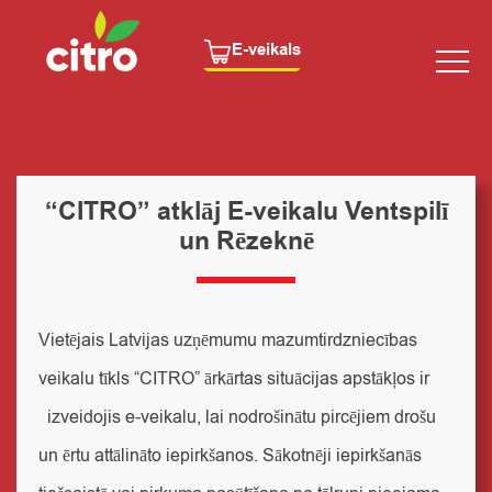
E-veikals
“CITRO” atklāj E-veikalu Ventspilī
un Rēzeknē
Vietējais Latvijas uzņēmumu mazumtirdzniecības
veikalu tīkls “CITRO” ārkārtas situācijas apstākļos ir
izveidojis e-veikalu, lai nodrošinātu pircējiem drošu
un ērtu attālināto iepirkšanos. Sākotnēji iepirkšanās