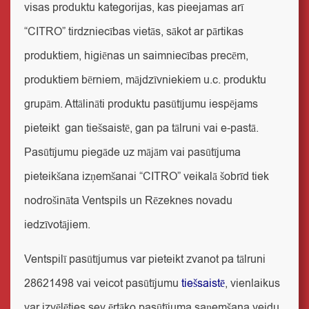
visas produktu kategorijas, kas pieejamas arī
“CITRO” tirdzniecības vietās, sākot ar pārtikas
produktiem, higiēnas un saimniecības precēm,
produktiem bērniem, mājdzīvniekiem u.c. produktu
grupām. Attālināti produktu pasūtījumu iespējams
pieteikt gan tiešsaistē, gan pa tālruni vai e-pastā.
Pasūtījumu piegāde uz mājām vai pasūtījuma
pieteikšana izņemšanai “CITRO” veikalā šobrīd tiek
nodrošināta Ventspils un Rēzeknes novadu
iedzīvotājiem.
Ventspilī
pasūtījumus var pieteikt zvanot pa tālruni
28621498 vai veicot pasūtījumu
tiešsaistē
, vienlaikus
var izvēlēties sev ērtāko pasūtījuma saņemšana veidu