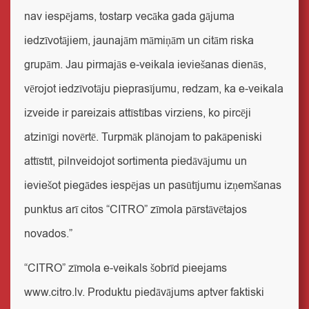
nav iespējams, tostarp vecāka gada gājuma
iedzīvotājiem, jaunajām māmiņām un citām riska
grupām. Jau pirmajās e-veikala ieviešanas dienās,
vērojot iedzīvotāju pieprasījumu, redzam, ka e-veikala
izveide ir pareizais attīstības virziens, ko pircēji
atzinīgi novērtē. Turpmāk plānojam to pakāpeniski
attīstīt, pilnveidojot sortimenta piedāvājumu un
ieviešot piegādes iespējas un pasūtījumu izņemšanas
punktus arī citos “CITRO” zīmola pārstāvētajos
novados.”
“CITRO” zīmola e-veikals šobrīd pieejams
www.citro.lv
. Produktu piedāvājums aptver faktiski