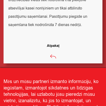
tirdzniecības vietās tiek nodrošina ērta piekļuve
atsevišķai kasei norēķiniem un tikai attālināto
pasūtījumu saņemšanai. Pasūtījumu piegāde un
saņemšana tiek nodrošināta 7 dienas nedēļā.
Atpakaļ
Mēs un mūsu partneri izmanto informāciju, ko
iegūstam, izmantojot sīkdatnes un līdzīgas
tehnoloģijas, lai uzlabotu jūsu pieredzi mūsu
vietnē, izanalizētu, kā jūs to izmantojat, un