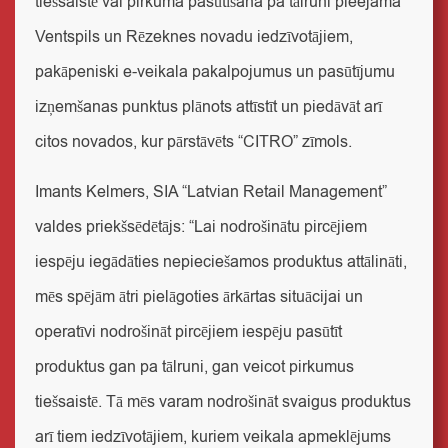
tiešsaistē vai pirkuma pasūtīšana pa tālruni pieejama
Ventspils un Rēzeknes novadu iedzīvotājiem,
pakāpeniski e-veikala pakalpojumus un pasūtījumu
izņemšanas punktus plānots attīstīt un piedāvāt arī
citos novados, kur pārstāvēts “CITRO” zīmols.
Imants Kelmers, SIA “Latvian Retail Management”
valdes priekšsēdētājs
: “Lai nodrošinātu pircējiem
iespēju iegādāties nepieciešamos produktus attālināti,
mēs spējām ātri pielāgoties ārkārtas situācijai un
operatīvi nodrošināt pircējiem iespēju pasūtīt
produktus gan pa tālruni, gan veicot pirkumus
tiešsaistē. Tā mēs varam nodrošināt svaigus produktus
arī tiem iedzīvotājiem, kuriem veikala apmeklējums