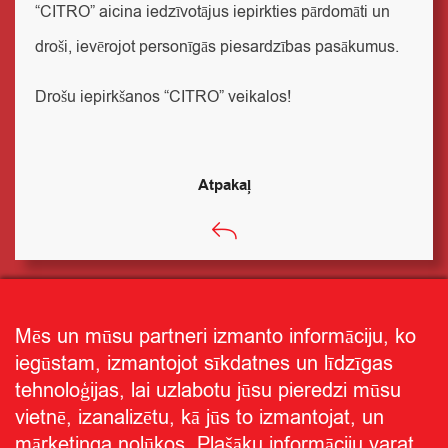
“CITRO” aicina iedzīvotājus iepirkties pārdomāti un
droši, ievērojot personīgās piesardzības pasākumus.
Drošu iepirkšanos “CITRO” veikalos!
Atpakaļ
Mēs un mūsu partneri izmanto informāciju, ko
iegūstam, izmantojot sīkdatnes un līdzīgas
tehnoloģijas, lai uzlabotu jūsu pieredzi mūsu
vietnē, izanalizētu, kā jūs to izmantojat, un
mārketinga nolūkos. Plašāku informāciju varat