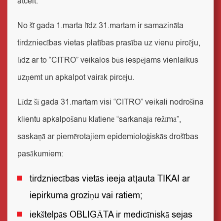
atcelt.
No šī gada 1.marta līdz 31.martam ir samazināta
tirdzniecības vietas platības prasība uz vienu pircēju,
līdz ar to “CITRO” veikalos būs iespējams vienlaikus
uzņemt un apkalpot vairāk pircēju.
Līdz šī gada 31.martam visi “CITRO” veikali nodrošina
klientu apkalpošanu klātienē “sarkanajā režīmā”,
saskaņā ar piemērotajiem epidemioloģiskās drošības
pasākumiem:
tirdzniecības vietās ieeja atļauta TIKAI ar
iepirkuma groziņu vai ratiem;
iekštelpās OBLIGĀTA ir medicīniskā sejas