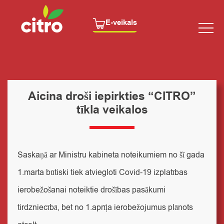
E-veikals
Aicina droši iepirkties “CITRO”
tīkla veikalos
Saskaņā ar Ministru kabineta noteikumiem no šī gada
1.marta būtiski tiek atviegloti Covid-19 izplatības
ierobežošanai noteiktie drošības pasākumi
tirdzniecībā, bet no 1.aprīļa ierobežojumus plānots