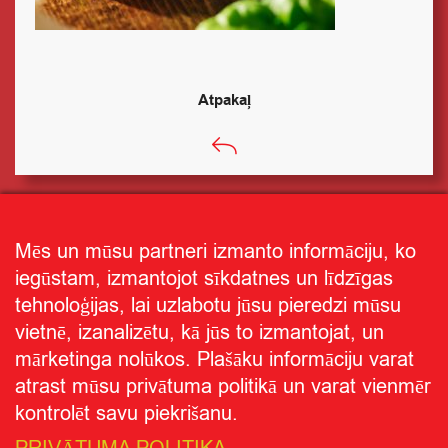
Atpakaļ
Mēs un mūsu partneri izmanto informāciju, ko
iegūstam, izmantojot sīkdatnes un līdzīgas
tehnoloģijas, lai uzlabotu jūsu pieredzi mūsu
vietnē, izanalizētu, kā jūs to izmantojat, un
mārketinga nolūkos. Plašāku informāciju varat
atrast mūsu privātuma politikā un varat vienmēr
kontrolēt savu piekrišanu.