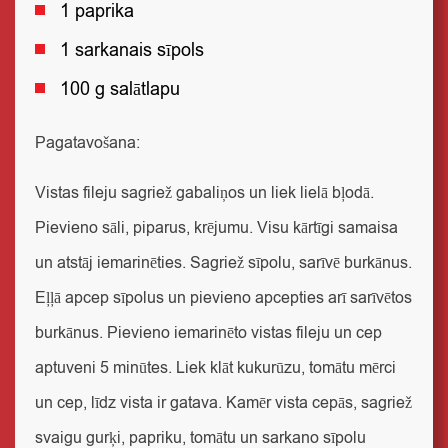
1 paprika
1 sarkanais sīpols
100 g salātlapu
Pagatavošana:
Vistas fileju sagriež gabaliņos un liek lielā bļodā.
Pievieno sāli, piparus, krējumu. Visu kārtīgi samaisa
un atstāj iemarinēties. Sagriež sīpolu, sarīvē burkānus.
Eļļā apcep sīpolus un pievieno apcepties arī sarīvētos
burkānus. Pievieno iemarinēto vistas fileju un cep
aptuveni 5 minūtes. Liek klāt kukurūzu, tomātu mērci
un cep, līdz vista ir gatava. Kamēr vista cepās, sagriež
svaigu gurķi, papriku, tomātu un sarkano sīpolu