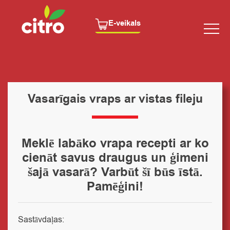
E-veikals
Vasarīgais vraps ar vistas fileju
Meklē labāko vrapa recepti ar ko
cienāt savus draugus un ģimeni
šajā vasarā? Varbūt šī būs īstā.
Pamēģini!
Sastāvdaļas: