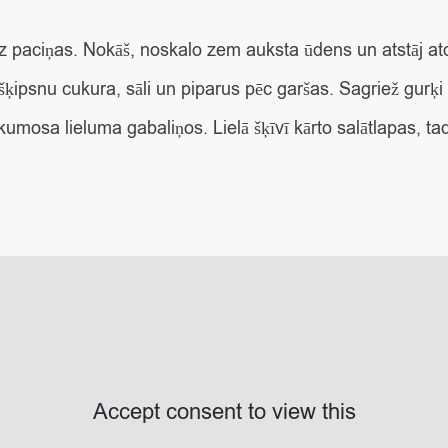
z paciņas. Nokāš, noskalo zem auksta ūdens un atstāj at
šķipsnu cukura, sāli un piparus pēc garšas. Sagriež gurķi
kumosa lieluma gabaliņos. Lielā šķīvī kārto salātlapas, t
Accept consent to view this