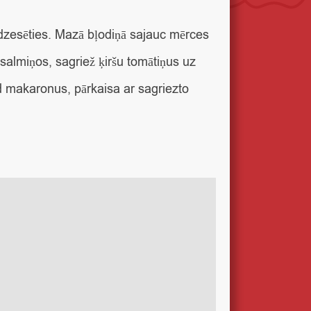
dzesēties. Mazā bļodiņā sajauc mērces
 salmiņos, sagriež ķiršu tomātiņus uz
ad makaronus, pārkaisa ar sagriezto