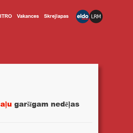
CITRO
Vakances
Skrejlapas
gaļu
garšīgam nedēļas