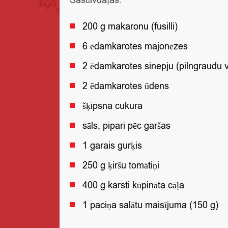
Sastāvdaļas:
200 g makaronu (fusilli)
6 ēdamkarotes majonēzes
2 ēdamkarotes sinepju (pilngraudu v
2 ēdamkarotes ūdens
šķipsna cukura
sāls, pipari pēc garšas
1 garais gurķis
250 g ķiršu tomātiņi
400 g karsti kūpināta cāļa
1 paciņa salātu maisījuma (150 g)