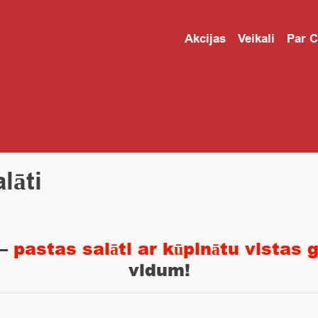
Akcijas
Veikali
Par 
lāti
 –
pastas salāti ar kūpinātu vistas 
vidum!