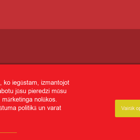
, ko iegūstam, izmantojot
labotu jūsu pieredzi mūsu
un mārketinga nolūkos.
ātuma politikā un varat
Vairāk o