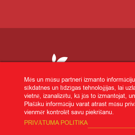
Mēs un mūsu partneri izmanto informāciju
sīkdatnes un līdzīgas tehnoloģijas, lai uz
vietnē, izanalizētu, kā jūs to izmantojat, 
Plašāku informāciju varat atrast mūsu priv
vienmēr kontrolēt savu piekrišanu.
Privātuma politika
Par "CITRO"
© CITRO.LV
|
|
PRIVĀTUMA POLITIKA