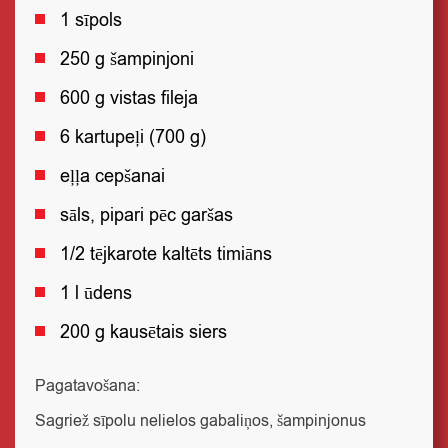
1 sīpols
250 g šampinjoni
600 g vistas fileja
6 kartupeļi (700 g)
eļļa cepšanai
sāls, pipari pēc garšas
1/2 tējkarote kaltēts timiāns
1 l ūdens
200 g kausētais siers
Pagatavošana:
Sagriež sīpolu nelielos gabaliņos, šampinjonus