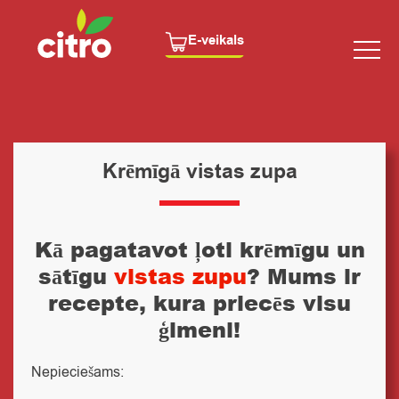
E-veikals
Krēmīgā vistas zupa
Kā pagatavot ļoti krēmīgu un
sātīgu
vistas zupu
? Mums ir
recepte, kura priecēs visu
ģimeni!
Nepieciešams: