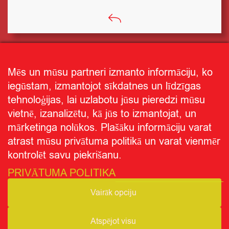
Mēs un mūsu partneri izmanto informāciju, ko
iegūstam, izmantojot sīkdatnes un līdzīgas
tehnoloģijas, lai uzlabotu jūsu pieredzi mūsu
vietnē, izanalizētu, kā jūs to izmantojat, un
mārketinga nolūkos. Plašāku informāciju varat
atrast mūsu privātuma politikā un varat vienmēr
kontrolēt savu piekrišanu.
PRIVĀTUMA POLITIKA
Receptes
Vairāk opciju
Ziņas
Par CITRO
Atspējot visu