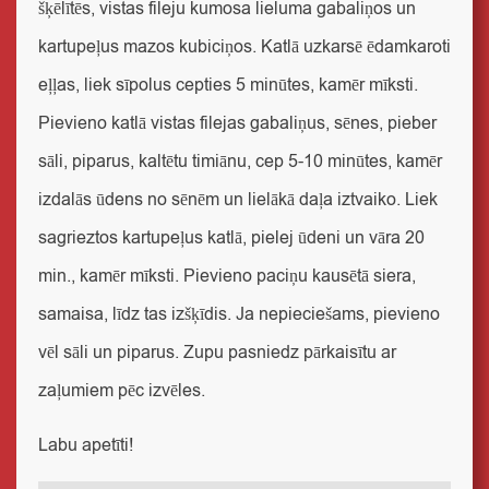
šķēlītēs, vistas fileju kumosa lieluma gabaliņos un
kartupeļus mazos kubiciņos. Katlā uzkarsē ēdamkaroti
eļļas, liek sīpolus cepties 5 minūtes, kamēr mīksti.
Pievieno katlā vistas filejas gabaliņus, sēnes, pieber
sāli, piparus, kaltētu timiānu, cep 5-10 minūtes, kamēr
izdalās ūdens no sēnēm un lielākā daļa iztvaiko. Liek
sagrieztos kartupeļus katlā, pielej ūdeni un vāra 20
min., kamēr mīksti. Pievieno paciņu kausētā siera,
samaisa, līdz tas izšķīdis. Ja nepieciešams, pievieno
vēl sāli un piparus. Zupu pasniedz pārkaisītu ar
zaļumiem pēc izvēles.
Labu apetīti!