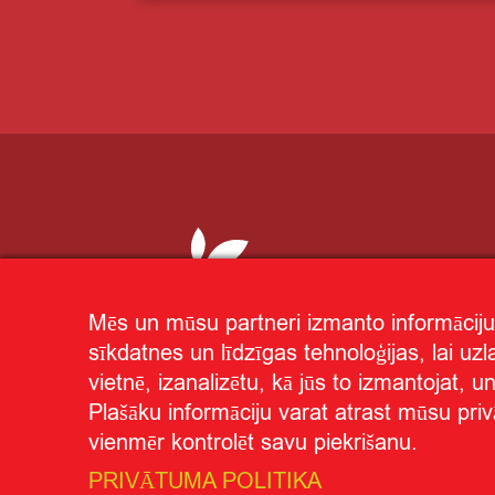
Mēs un mūsu partneri izmanto informāciju
sīkdatnes un līdzīgas tehnoloģijas, lai uz
vietnē, izanalizētu, kā jūs to izmantojat, 
Plašāku informāciju varat atrast mūsu priv
vienmēr kontrolēt savu piekrišanu.
Privātuma politika
Par "CITRO"
© CITRO.LV
|
|
PRIVĀTUMA POLITIKA