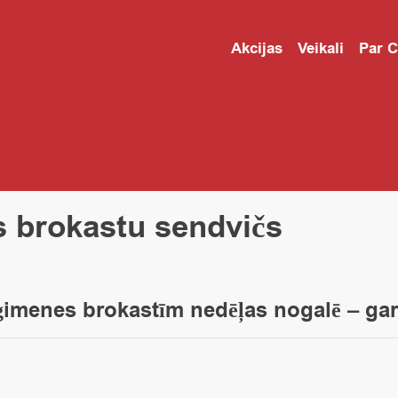
Akcijas
Veikali
Par 
s brokastu sendvičs
 ģimenes brokastīm nedēļas nogalē – gar