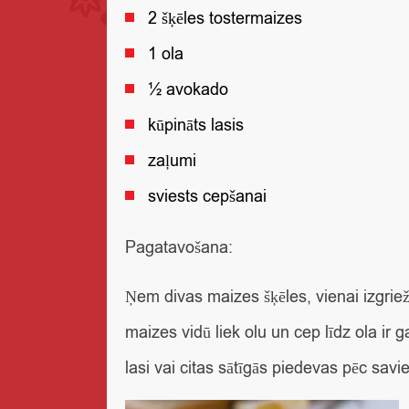
2 šķēles tostermaizes
1 ola
½ avokado
kūpināts lasis
zaļumi
sviests cepšanai
Pagatavošana:
Ņem divas maizes šķēles, vienai izgriež
maizes vidū liek olu un cep līdz ola ir
lasi vai citas sātīgās piedevas pēc savi