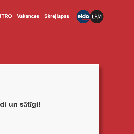
CITRO
Vakances
Skrejlapas
di un sātīgi!