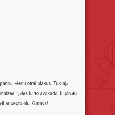
pannā, vienu otrai blakus. Tukšajā
s maizes šķēles kārto avokado, kūpinātu
ēli ar cepto olu. Gatavs!