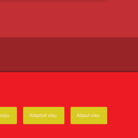
Receptes
Ziņas
Par CITRO
pciju
Atspējot visu
Atļaut visu
Seko mums