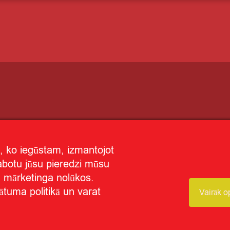
, ko iegūstam, izmantojot
labotu jūsu pieredzi mūsu
un mārketinga nolūkos.
ātuma politikā un varat
Vairāk o