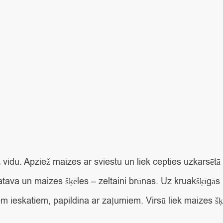
 vidu. Apziež maizes ar sviestu un liek cepties uzkarsētā 
 gatava un maizes šķēles – zeltaini brūnas. Uz kruakšķīgā
em ieskatiem, papildina ar zaļumiem. Virsū liek maizes šķ