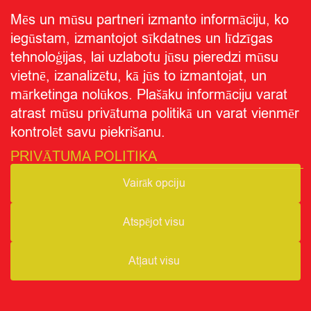
Par CITRO
Mēs un mūsu partneri izmanto informāciju, ko
iegūstam, izmantojot sīkdatnes un līdzīgas
tehnoloģijas, lai uzlabotu jūsu pieredzi mūsu
Seko mums
vietnē, izanalizētu, kā jūs to izmantojat, un
Privātuma politika
Par "CITRO"
© CITRO.LV
|
|
mārketinga nolūkos. Plašāku informāciju varat
atrast mūsu privātuma politikā un varat vienmēr
kontrolēt savu piekrišanu.
PRIVĀTUMA POLITIKA
Vairāk opciju
Atspējot visu
Atļaut visu