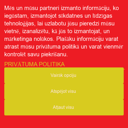
Par CITRO
Mēs un mūsu partneri izmanto informāciju, ko
iegūstam, izmantojot sīkdatnes un līdzīgas
tehnoloģijas, lai uzlabotu jūsu pieredzi mūsu
Seko mums
vietnē, izanalizētu, kā jūs to izmantojat, un
Privātuma politika
Par "CITRO"
© CITRO.LV
|
|
mārketinga nolūkos. Plašāku informāciju varat
atrast mūsu privātuma politikā un varat vienmēr
kontrolēt savu piekrišanu.
PRIVĀTUMA POLITIKA
Vairāk opciju
Atspējot visu
Atļaut visu