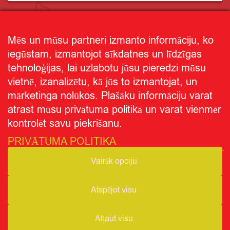
Mēs un mūsu partneri izmanto informāciju, ko
iegūstam, izmantojot sīkdatnes un līdzīgas
tehnoloģijas, lai uzlabotu jūsu pieredzi mūsu
vietnē, izanalizētu, kā jūs to izmantojat, un
mārketinga nolūkos. Plašāku informāciju varat
atrast mūsu privātuma politikā un varat vienmēr
kontrolēt savu piekrišanu.
PRIVĀTUMA POLITIKA
Receptes
Vairāk opciju
Ziņas
Par CITRO
Atspējot visu
Atļaut visu
Seko mums
Privātuma politika
Par "CITRO"
© CITRO.LV
|
|