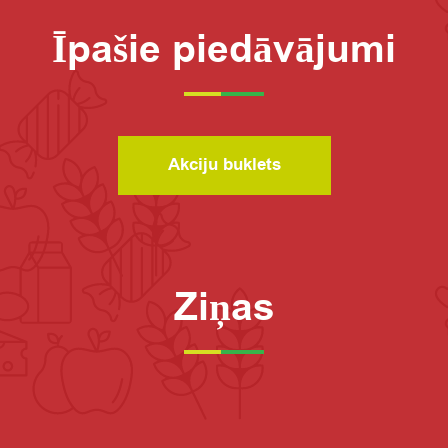
Īpašie piedāvājumi
Akciju buklets
Ziņas