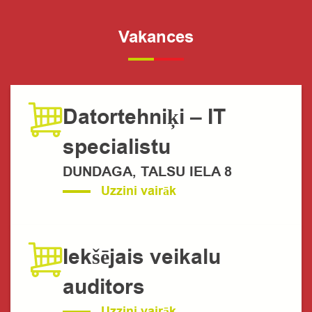
Vakances
Datortehniķi – IT
specialistu
DUNDAGA, TALSU IELA 8
Uzzini vairāk
Iekšējais veikalu
auditors
Uzzini vairāk