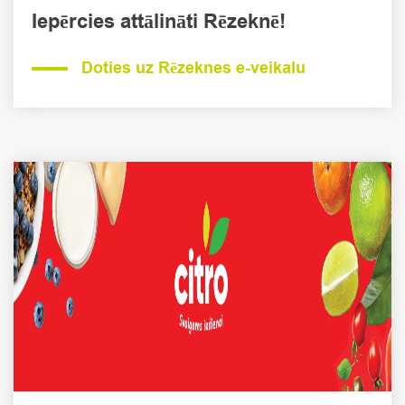
Iepērcies attālināti Rēzeknē!
Doties uz Rēzeknes e-veikalu