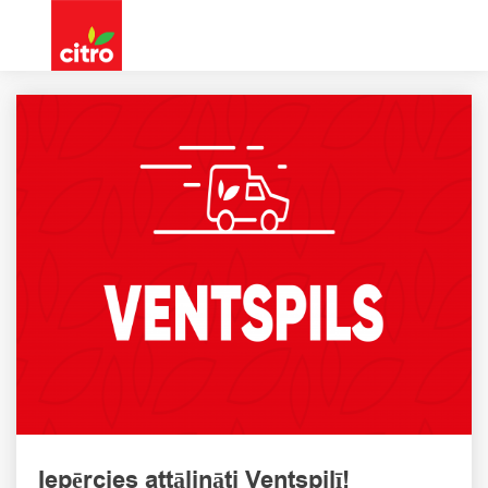
Iepērcies attālināti Ventspilī!